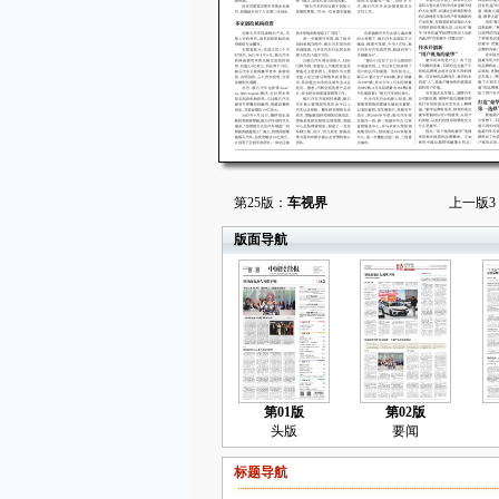
第25版：
车视界
上一版
3
版面导航
第01版
第02版
头版
要闻
标题导航