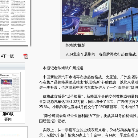
陈靖斌/摄影
2024北京车展期间，各品牌再次打起价格战
4
下一版
本报记者陈靖斌广州报道
中国新能源汽车市场再次掀起价格战。比亚迪、广汽集团以
布在售产品价格调整或推出“以旧换新”补贴优惠，以此来吸
进一步升温，也意味着中国汽车市场进入了一个“白热化”阶
价格战背后是“以价换量”，新能源车企的交付数据或销量数
售新能源汽车达到31.32万辆，同比增长了49%。广汽传祺官方
25.6%。小鹏汽车也宣布4月份交付了9393辆新车，同比增长了
第03版
“降价可能会造成企业盈利能力下滑，挑战其财务的稳健性
要闻
国经营报》记者。
实际上，从一季度车企的业绩表现来看，价格战确实给车企带
示，A股汽车整车板块24家上市车企中，有14家一季度实现