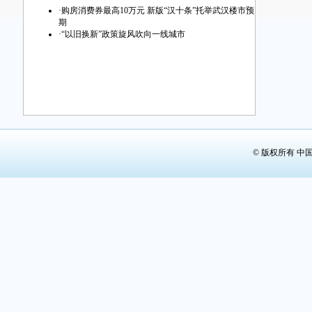
第29版：
·
购房消费券最高10万元 新版“汉十条”托举武汉楼市预
期
第30版：
·
“以旧换新”政策旋风吹向一线城市
第31版：
第32版：
© 版权所有 中