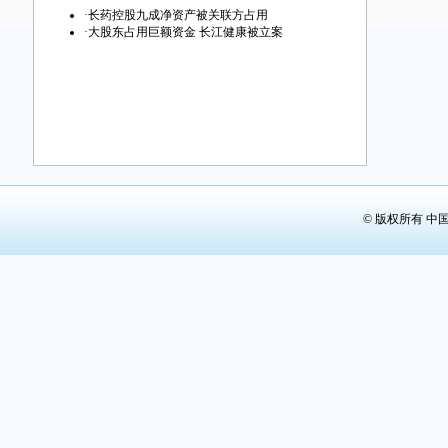
第29版：
·
长药控股九成净资产被关联方占用
·
大股东占用巨额资金 长江健康被立案
第30版：
第31版：
第32版：
© 版权所有 中