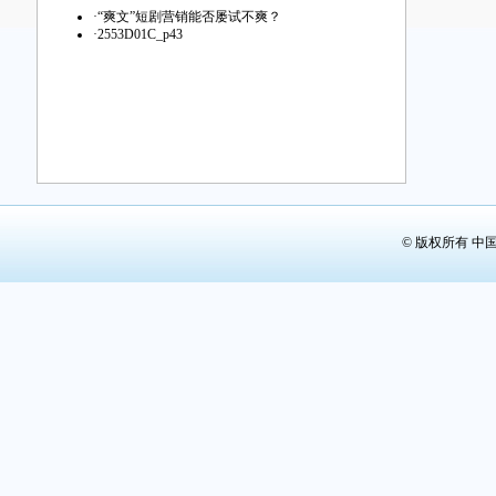
第29版：
·
“爽文”短剧营销能否屡试不爽？
·
2553D01C_p43
第30版：
第31版：
第32版：
© 版权所有 中