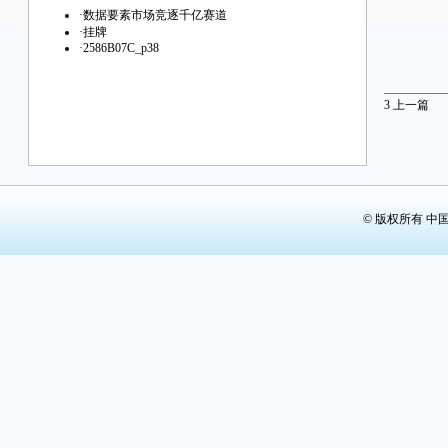
·
数据要素市场竞逐千亿赛道
·
挂牌
·
2586B07C_p38
3
上一篇
© 版权所有 中