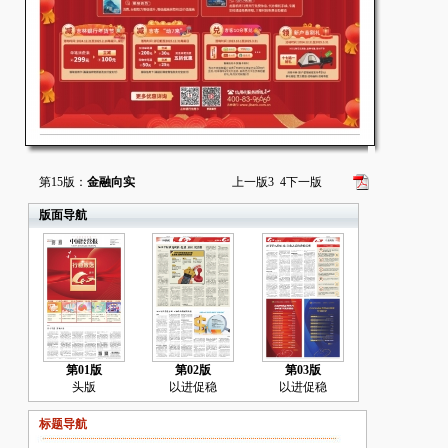
第15版：
金融向实
上一版
3
4
下一版
版面导航
第01版
第02版
第03版
头版
以进促稳
以进促稳
标题导航