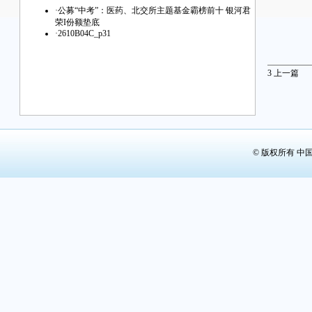
·
公募“中考”：医药、北交所主题基金霸榜前十 银河君
荣I份额垫底
·
2610B04C_p31
3
上一篇
© 版权所有 中