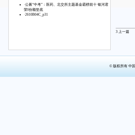
·
公募“中考”：医药、北交所主题基金霸榜前十 银河君
荣I份额垫底
·
2610B04C_p31
3
上一篇
© 版权所有 中