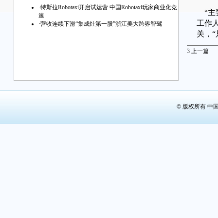
·
特斯拉Robotaxi开启试运营 中国Robotaxi玩家商业化竞
“主
速
工作
·
营收连续下滑“集成灶第一股”浙江美大跨界智驾
关，
跨界
3
上一篇
在竞
议。
日前，
魔视智能
© 版权所有 中
有的魔
“本
交易后
魔视
信息
制的
及商
“近