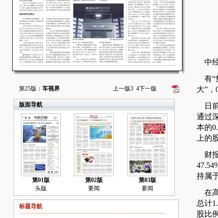
中经
有“
大”，
第25版：
车视界
上一版
3
4
下一版
版面导航
日前
通过深
本的0
上的
财报
47.
持属
第01版
第02版
第03版
头版
要闻
要闻
在高
总计
标题导航
股比例