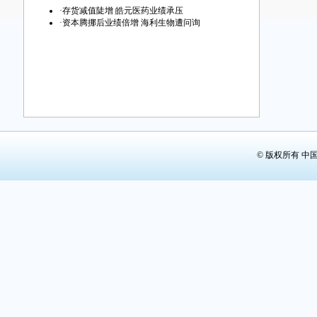
第29版：
·
存货减值陡增 皓元医药业绩承压
·
资本腾挪后业绩倍增 海利生物遭问询
第30版：
第31版：
第32版：
© 版权所有 中