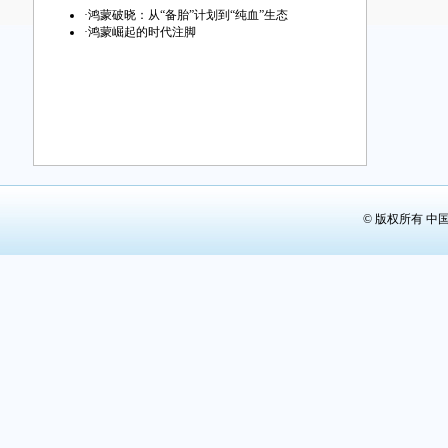
第29版：
·
鸿蒙破晓：从“备胎”计划到“纯血”生态
·
鸿蒙崛起的时代注脚
第30版：
第31版：
第32版：
© 版权所有 中