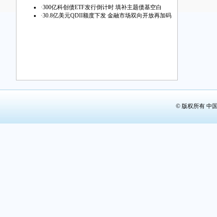
第29版：
·
300亿科创债ETF发行倒计时 填补主题债基空白
·
30.8亿美元QDII额度下发 金融市场双向开放再加码
第30版：
第31版：
第32版：
© 版权所有 中