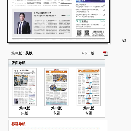
A2
第01版：
头版
4
下一版
版面导航
第01版
第02版
第03版
头版
专题
专题
标题导航