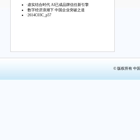
第29版：
·
虚实结合时代 AI已成品牌信任新引擎
·
数字经济浪潮下 中国企业突破之道
第30版：
·
2614C03C_p57
第31版：
第32版：
© 版权所有 中