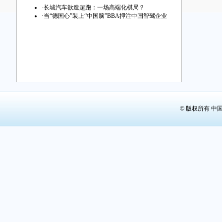
第29版：
·
长城汽车欲造超跑：一场高端化棋局？
·
当“德国心”装上“中国脑”BBA押注中国智驾企业
第30版：
第31版：
第32版：
© 版权所有 中