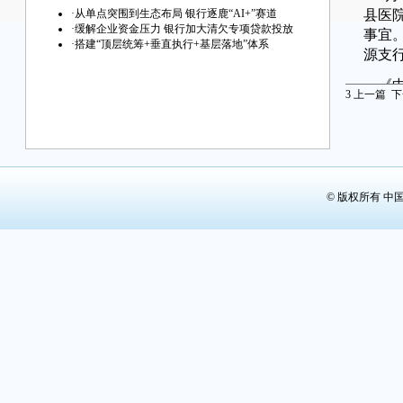
县医
·
从单点突围到生态布局 银行逐鹿“AI+”赛道
·
缓解企业资金压力 银行加大清欠专项贷款投放
事宜。
·
搭建“顶层统筹+垂直执行+基层落地”体系
源支行
《中
3
上一篇
下
发放
11
的首
排“
行，
© 版权所有 中
为“6
偿，清
同一时
展有限
实国
9月
143
9月