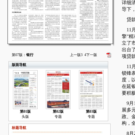
详细
导下
贷款
11
擎”
立了
出台
第07版：
银行
上一版
3
4
下一版
项贷
版面导航
11
锁锋表
度，
在延
要积
9月
展多
第01版
第02版
第03版
政、
头版
专题
专题
构，
标题导航
8月