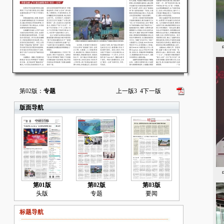
中
第02版：
专题
上一版
3
4
下一版
版面导航
中
第01版
第02版
第03版
头版
专题
要闻
标题导航