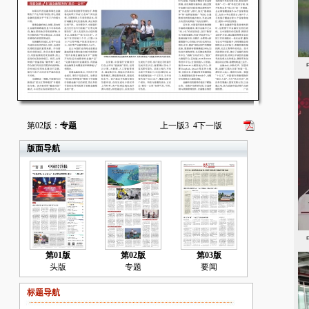
中
第02版：
专题
上一版
3
4
下一版
版面导航
中
第01版
第02版
第03版
头版
专题
要闻
标题导航