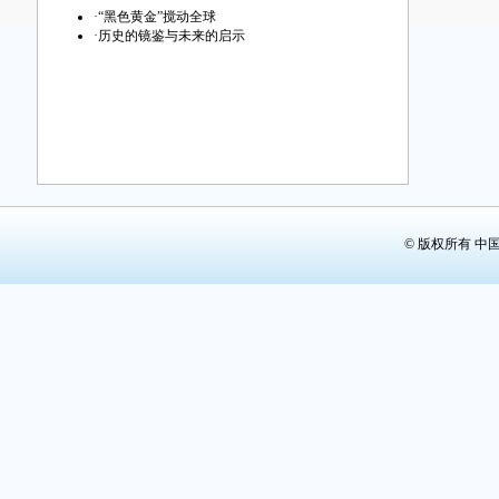
第29版：
·
“黑色黄金”搅动全球
·
历史的镜鉴与未来的启示
第30版：
第31版：
第32版：
© 版权所有 中