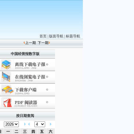
首页
|
版面导航
|
标题导航
上一期
下一期
中国经营报数字版
按日期查阅
日
一
二
三
四
五
六