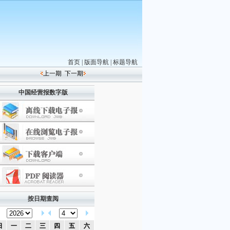
首页
|
版面导航
|
标题导航
上一期
下一期
中国经营报数字版
按日期查阅
日
一
二
三
四
五
六