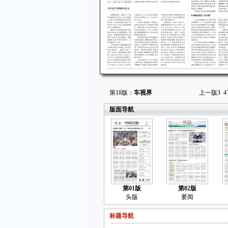
第18版：
车视界
上一版
3
4
版面导航
第01版
第02版
头版
要闻
标题导航