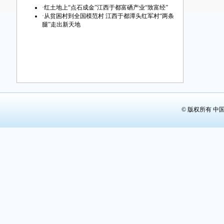
·
红土地上“点石成金”江西于都富硒产业“致富经”
·
从贫困村到全国模范村 江西于都潭头红军村“两条
腿”走出新天地
© 版权所有 中