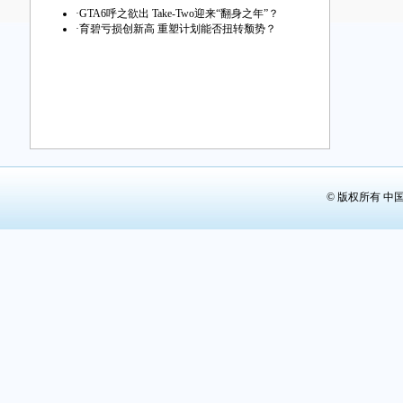
·
GTA6呼之欲出 Take-Two迎来“翻身之年”？
·
育碧亏损创新高 重塑计划能否扭转颓势？
© 版权所有 中