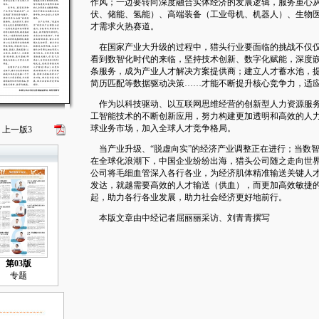
作风；一边要转向深度融合实体经济的发展逻辑，服务重心
伏、储能、氢能）、高端装备（工业母机、机器人）、生物
才需求火热赛道。
在国家产业大升级的过程中，猎头行业要面临的挑战不仅仅
看到数智化时代的来临，坚持技术创新、数字化赋能，深度
条服务，成为产业人才解决方案提供商；建立人才蓄水池，提
简历匹配等数据驱动决策……才能不断提升核心竞争力，适
作为以科技驱动、以互联网思维经营的创新型人力资源服务
工智能技术的不断创新应用，努力构建更加透明和高效的人
球业务市场，加入全球人才竞争格局。
上一版
3
当产业升级、“脱虚向实”的经济产业调整正在进行；当数
在全球化浪潮下，中国企业纷纷出海，猎头公司随之走向世
公司将毛细血管深入各行各业，为经济肌体精准输送关键人
发达，就越需要高效的人才输送（供血），而更加高效敏捷
起，助力各行各业发展，助力社会经济更好地前行。
本版文章由中经记者屈丽丽采访、刘青青撰写
第03版
专题