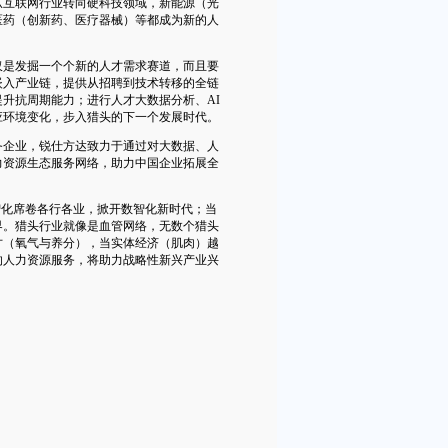
从互联网行业转向硬科技领域，新能源（光
医药（创新药、医疗器械）等都成为新的人
是发掘一个个新的人才需求赛道，而且要
嵌入产业链，提供从招聘到技术转移的全链
升抗周期能力；进行人才大数据分析、AI
应环境变化，步入猎头的下一个发展时代。
企业，锐仕方达致力于通过对大数据、人
力资源生态服务网络，助力中国企业拓展全
智化席卷各行各业，掀开数智化新时代；当
界。猎头行业就像是血管网络，无数个猎头
才（氧气与养分），当实体经济（肌肉）越
的人力资源服务，将助力战略性新兴产业兴