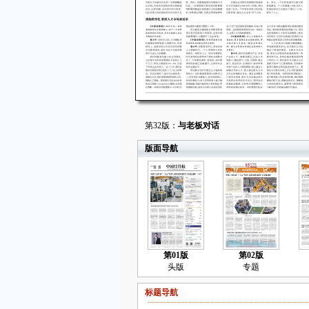
第32版：
与老板对话
版面导航
第01版
第02版
头版
专题
标题导航