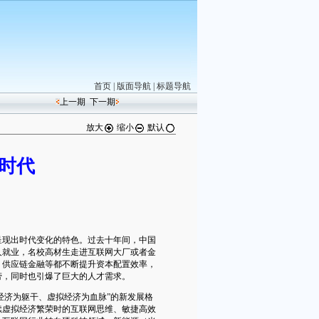
首页
|
版面导航
|
标题导航
上一期
下一期
放大
缩小
默认
0时代
现出时代变化的特色。过去十年间，中国
人就业，名校高材生走进互联网大厂或者金
、供应链金融等都不断提升资本配置效率，
劳，同时也引爆了巨大的人才需求。
经济为躯干、虚拟经济为血脉”的新发展格
续虚拟经济繁荣时的互联网思维、敏捷高效